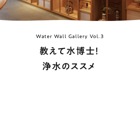
Water Wall Gallery Vol.3
教えて水博士！
浄水のススメ
「水」にまつわる多彩なトピックを切り口に、日本の文化や歴史
を探求していく「Water Wall Gallery」。第3回目は、「教えて
水博士！ 浄水のススメ」。知っているようで知らない水道水の
こと、浄水のこと、地球のためにできること、いっしょに学びま
しょう。クリンスイ誕生40周年企画として、これまでの代表製
品を振り返る特別展示も実施中です。