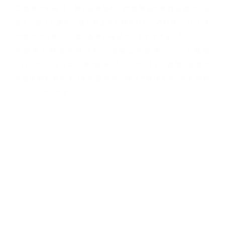
三重県の中央に位置する多気町。伊勢神宮や熊野古道からも
近く、
変化に富んだ豊かな山々に抱かれたこの町は、
いにしえ
の時代から多くの「氣」を育む場所といわれてきました。
こうし
た歴史と背景を持つ町に誕生した商業リゾート施設
「VISON」。
そこは、“癒・食・知”をコンセプトに、自然と共生す
る循環型社会のあり方を
国内外に向けて発信するこの町の新
しいシンボルです。
持続可能な地域コミュニティの実現を目指す
「VISON」の思想
に共鳴した私たちは、
施設各所にウォーターサーバーを設置。
安心でおいしい水を届けるだけでなく、水資源を活用し、
使い
捨てペットボトルのない環境の実現をサポート。
「コップ一杯の
水をきれいに」というクリンスイの
ビジョンに基づく活動をこの
場所から、さらに広げていきます。