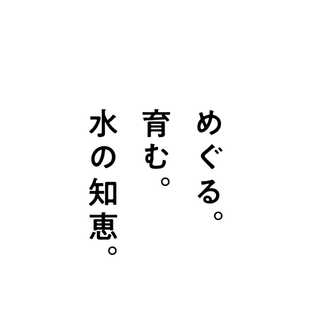
水の知恵。
育む。
めぐる。